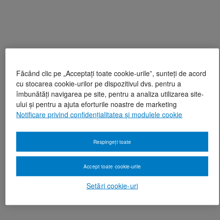
Făcând clic pe „Acceptați toate cookie-urile”, sunteți de acord
cu stocarea cookie-urilor pe dispozitivul dvs. pentru a
îmbunătăți navigarea pe site, pentru a analiza utilizarea site-
ului și pentru a ajuta eforturile noastre de marketing
Notificare privind confidențialitatea și modulele cookie
Respingeți toate
Accept toate cookie-urile
Setări cookie-uri