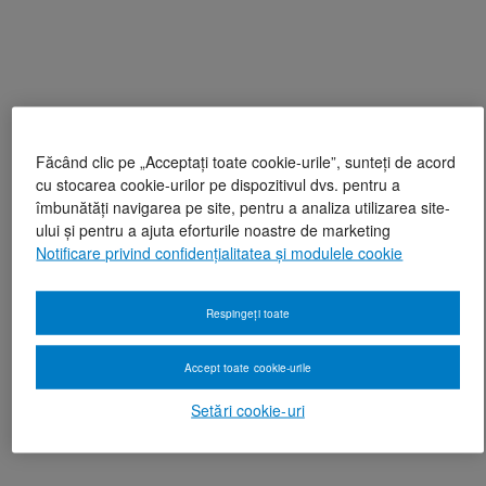
Făcând clic pe „Acceptați toate cookie-urile”, sunteți de acord
cu stocarea cookie-urilor pe dispozitivul dvs. pentru a
îmbunătăți navigarea pe site, pentru a analiza utilizarea site-
ului și pentru a ajuta eforturile noastre de marketing
Notificare privind confidențialitatea și modulele cookie
Respingeți toate
Accept toate cookie-urile
Setări cookie-uri