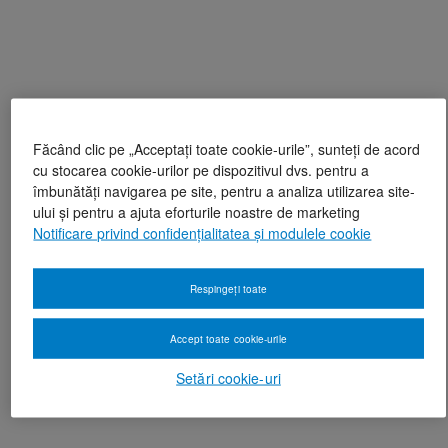
Făcând clic pe „Acceptați toate cookie-urile”, sunteți de acord
cu stocarea cookie-urilor pe dispozitivul dvs. pentru a
îmbunătăți navigarea pe site, pentru a analiza utilizarea site-
ului și pentru a ajuta eforturile noastre de marketing
Notificare privind confidențialitatea și modulele cookie
Respingeți toate
Accept toate cookie-urile
Setări cookie-uri