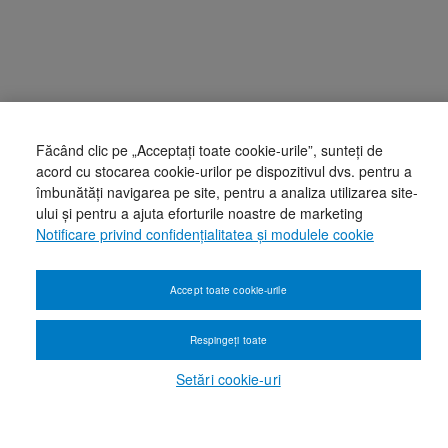
Făcând clic pe „Acceptați toate cookie-urile”, sunteți de
acord cu stocarea cookie-urilor pe dispozitivul dvs. pentru a
îmbunătăți navigarea pe site, pentru a analiza utilizarea site-
ului și pentru a ajuta eforturile noastre de marketing
Notificare privind confidențialitatea și modulele cookie
Accept toate cookie-urile
Respingeți toate
Setări cookie-uri