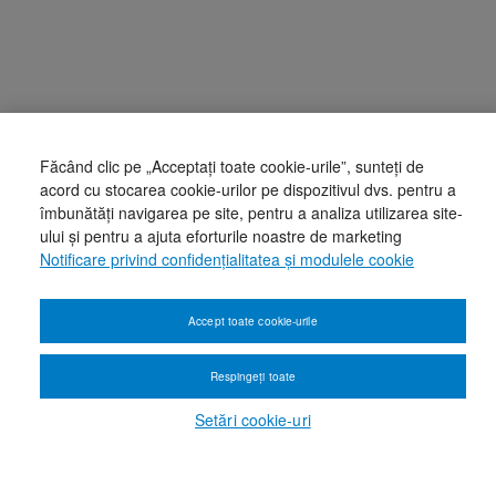
Făcând clic pe „Acceptați toate cookie-urile”, sunteți de
acord cu stocarea cookie-urilor pe dispozitivul dvs. pentru a
îmbunătăți navigarea pe site, pentru a analiza utilizarea site-
ului și pentru a ajuta eforturile noastre de marketing
Notificare privind confidențialitatea și modulele cookie
Accept toate cookie-urile
Respingeți toate
Setări cookie-uri