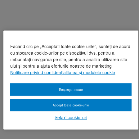
Făcând clic pe „Acceptați toate cookie-urile”, sunteți de acord
cu stocarea cookie-urilor pe dispozitivul dvs. pentru a
îmbunătăți navigarea pe site, pentru a analiza utilizarea site-
ului și pentru a ajuta eforturile noastre de marketing
Notificare privind confidențialitatea și modulele cookie
Respingeți toate
Accept toate cookie-urile
Setări cookie-uri