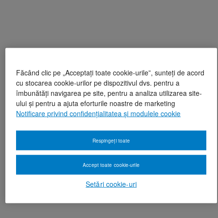
Făcând clic pe „Acceptați toate cookie-urile”, sunteți de acord
cu stocarea cookie-urilor pe dispozitivul dvs. pentru a
îmbunătăți navigarea pe site, pentru a analiza utilizarea site-
ului și pentru a ajuta eforturile noastre de marketing
Notificare privind confidențialitatea și modulele cookie
Respingeți toate
Accept toate cookie-urile
Setări cookie-uri