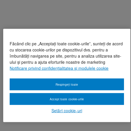
Făcând clic pe „Acceptați toate cookie-urile”, sunteți de acord
cu stocarea cookie-urilor pe dispozitivul dvs. pentru a
îmbunătăți navigarea pe site, pentru a analiza utilizarea site-
ului și pentru a ajuta eforturile noastre de marketing
Notificare privind confidențialitatea și modulele cookie
Respingeți toate
Accept toate cookie-urile
Setări cookie-uri