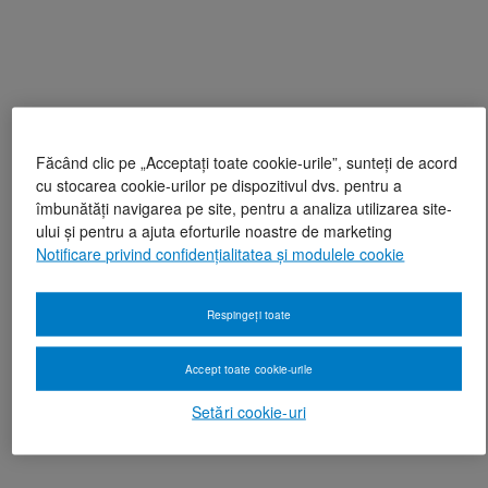
Făcând clic pe „Acceptați toate cookie-urile”, sunteți de acord
cu stocarea cookie-urilor pe dispozitivul dvs. pentru a
îmbunătăți navigarea pe site, pentru a analiza utilizarea site-
ului și pentru a ajuta eforturile noastre de marketing
Notificare privind confidențialitatea și modulele cookie
Respingeți toate
Accept toate cookie-urile
Setări cookie-uri