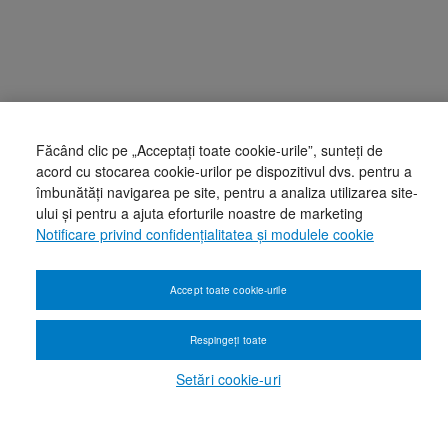
Făcând clic pe „Acceptați toate cookie-urile”, sunteți de
acord cu stocarea cookie-urilor pe dispozitivul dvs. pentru a
îmbunătăți navigarea pe site, pentru a analiza utilizarea site-
ului și pentru a ajuta eforturile noastre de marketing
Notificare privind confidențialitatea și modulele cookie
Accept toate cookie-urile
Respingeți toate
Setări cookie-uri