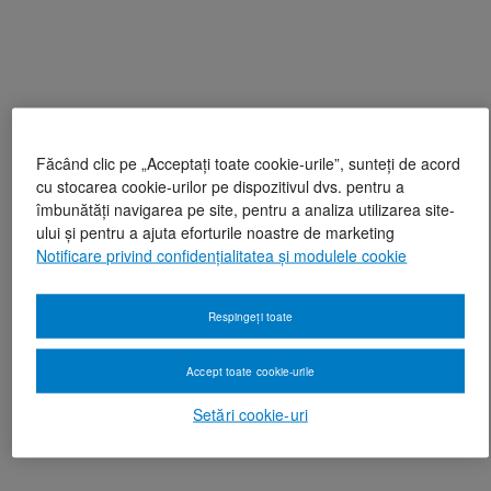
Făcând clic pe „Acceptați toate cookie-urile”, sunteți de acord
cu stocarea cookie-urilor pe dispozitivul dvs. pentru a
îmbunătăți navigarea pe site, pentru a analiza utilizarea site-
ului și pentru a ajuta eforturile noastre de marketing
Notificare privind confidențialitatea și modulele cookie
Respingeți toate
Accept toate cookie-urile
Setări cookie-uri