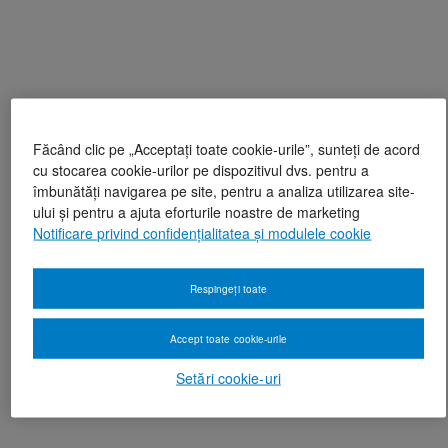
Făcând clic pe „Acceptați toate cookie-urile”, sunteți de acord
cu stocarea cookie-urilor pe dispozitivul dvs. pentru a
îmbunătăți navigarea pe site, pentru a analiza utilizarea site-
ului și pentru a ajuta eforturile noastre de marketing
Notificare privind confidențialitatea și modulele cookie
Respingeți toate
Accept toate cookie-urile
Setări cookie-uri