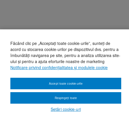
Făcând clic pe „Acceptați toate cookie-urile”, sunteți de
acord cu stocarea cookie-urilor pe dispozitivul dvs. pentru a
îmbunătăți navigarea pe site, pentru a analiza utilizarea site-
ului și pentru a ajuta eforturile noastre de marketing
Notificare privind confidențialitatea și modulele cookie
Accept toate cookie-urile
Respingeți toate
Setări cookie-uri