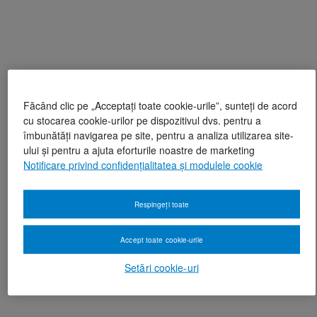
Făcând clic pe „Acceptați toate cookie-urile”, sunteți de acord
cu stocarea cookie-urilor pe dispozitivul dvs. pentru a
îmbunătăți navigarea pe site, pentru a analiza utilizarea site-
ului și pentru a ajuta eforturile noastre de marketing
Notificare privind confidențialitatea și modulele cookie
Respingeți toate
Accept toate cookie-urile
Setări cookie-uri