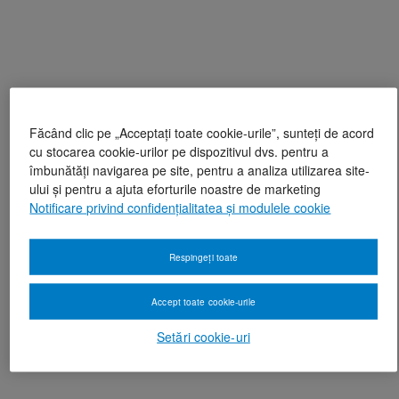
Făcând clic pe „Acceptați toate cookie-urile”, sunteți de acord
cu stocarea cookie-urilor pe dispozitivul dvs. pentru a
îmbunătăți navigarea pe site, pentru a analiza utilizarea site-
ului și pentru a ajuta eforturile noastre de marketing
Notificare privind confidențialitatea și modulele cookie
Respingeți toate
Accept toate cookie-urile
Setări cookie-uri