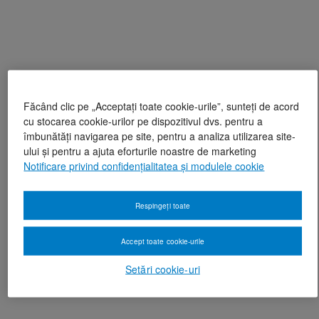
Făcând clic pe „Acceptați toate cookie-urile”, sunteți de acord
cu stocarea cookie-urilor pe dispozitivul dvs. pentru a
îmbunătăți navigarea pe site, pentru a analiza utilizarea site-
ului și pentru a ajuta eforturile noastre de marketing
Notificare privind confidențialitatea și modulele cookie
Respingeți toate
Accept toate cookie-urile
Setări cookie-uri