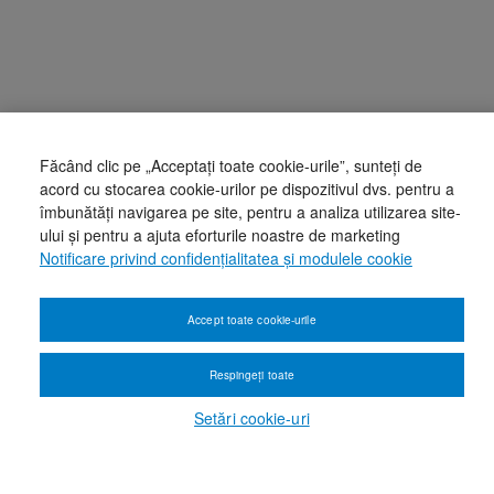
Făcând clic pe „Acceptați toate cookie-urile”, sunteți de
acord cu stocarea cookie-urilor pe dispozitivul dvs. pentru a
îmbunătăți navigarea pe site, pentru a analiza utilizarea site-
ului și pentru a ajuta eforturile noastre de marketing
Notificare privind confidențialitatea și modulele cookie
Accept toate cookie-urile
Respingeți toate
Setări cookie-uri