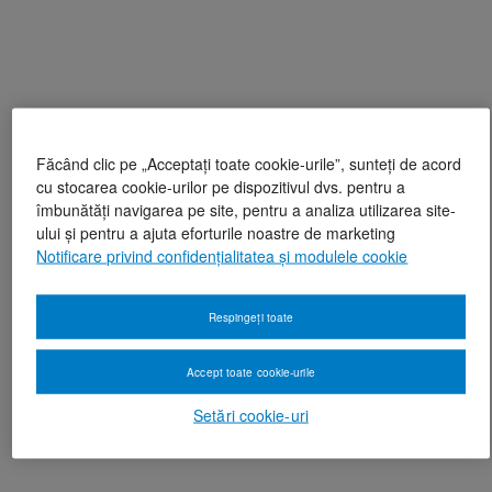
Făcând clic pe „Acceptați toate cookie-urile”, sunteți de acord
cu stocarea cookie-urilor pe dispozitivul dvs. pentru a
îmbunătăți navigarea pe site, pentru a analiza utilizarea site-
ului și pentru a ajuta eforturile noastre de marketing
Notificare privind confidențialitatea și modulele cookie
Respingeți toate
Accept toate cookie-urile
Setări cookie-uri