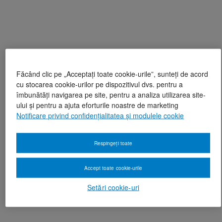
Făcând clic pe „Acceptați toate cookie-urile”, sunteți de acord
cu stocarea cookie-urilor pe dispozitivul dvs. pentru a
îmbunătăți navigarea pe site, pentru a analiza utilizarea site-
ului și pentru a ajuta eforturile noastre de marketing
Notificare privind confidențialitatea și modulele cookie
Respingeți toate
Accept toate cookie-urile
Setări cookie-uri