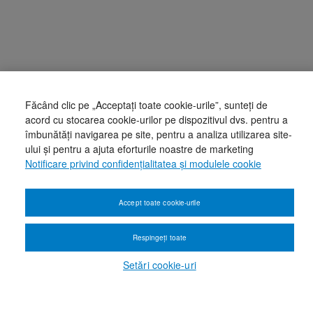
Făcând clic pe „Acceptați toate cookie-urile”, sunteți de
acord cu stocarea cookie-urilor pe dispozitivul dvs. pentru a
îmbunătăți navigarea pe site, pentru a analiza utilizarea site-
ului și pentru a ajuta eforturile noastre de marketing
Notificare privind confidențialitatea și modulele cookie
Accept toate cookie-urile
Respingeți toate
Setări cookie-uri