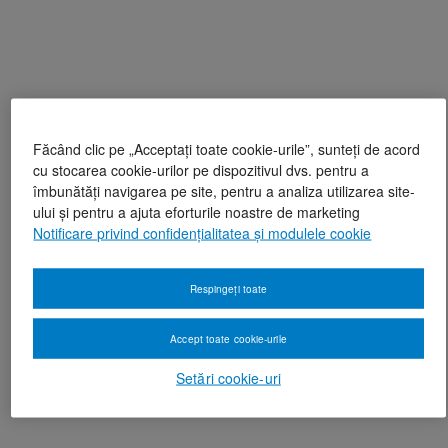
Făcând clic pe „Acceptați toate cookie-urile”, sunteți de acord
cu stocarea cookie-urilor pe dispozitivul dvs. pentru a
îmbunătăți navigarea pe site, pentru a analiza utilizarea site-
ului și pentru a ajuta eforturile noastre de marketing
Notificare privind confidențialitatea și modulele cookie
Respingeți toate
Accept toate cookie-urile
Setări cookie-uri