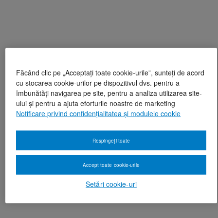
Făcând clic pe „Acceptați toate cookie-urile”, sunteți de acord
cu stocarea cookie-urilor pe dispozitivul dvs. pentru a
îmbunătăți navigarea pe site, pentru a analiza utilizarea site-
ului și pentru a ajuta eforturile noastre de marketing
Notificare privind confidențialitatea și modulele cookie
Respingeți toate
Accept toate cookie-urile
Setări cookie-uri