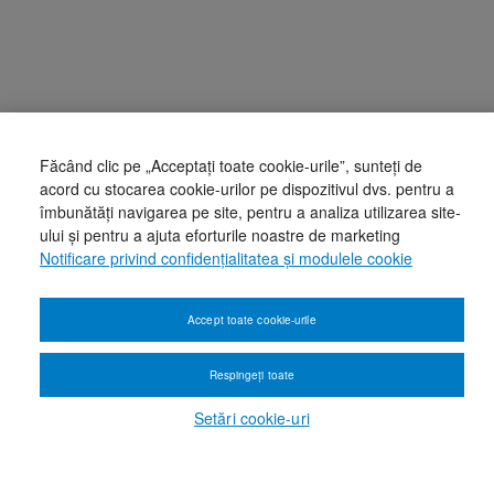
Făcând clic pe „Acceptați toate cookie-urile”, sunteți de
acord cu stocarea cookie-urilor pe dispozitivul dvs. pentru a
îmbunătăți navigarea pe site, pentru a analiza utilizarea site-
ului și pentru a ajuta eforturile noastre de marketing
Notificare privind confidențialitatea și modulele cookie
Accept toate cookie-urile
Respingeți toate
Setări cookie-uri