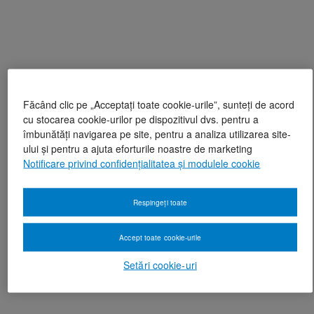
Făcând clic pe „Acceptați toate cookie-urile”, sunteți de acord
cu stocarea cookie-urilor pe dispozitivul dvs. pentru a
îmbunătăți navigarea pe site, pentru a analiza utilizarea site-
ului și pentru a ajuta eforturile noastre de marketing
Notificare privind confidențialitatea și modulele cookie
Respingeți toate
Accept toate cookie-urile
Setări cookie-uri