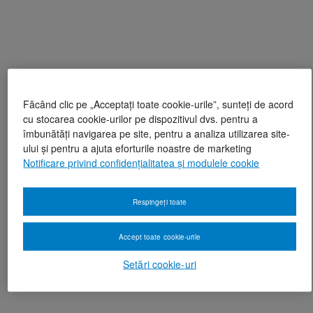
Făcând clic pe „Acceptați toate cookie-urile”, sunteți de acord
cu stocarea cookie-urilor pe dispozitivul dvs. pentru a
îmbunătăți navigarea pe site, pentru a analiza utilizarea site-
ului și pentru a ajuta eforturile noastre de marketing
Notificare privind confidențialitatea și modulele cookie
Respingeți toate
Accept toate cookie-urile
Setări cookie-uri