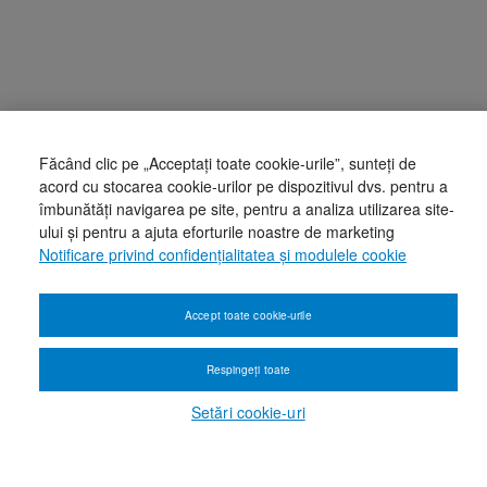
Făcând clic pe „Acceptați toate cookie-urile”, sunteți de
acord cu stocarea cookie-urilor pe dispozitivul dvs. pentru a
îmbunătăți navigarea pe site, pentru a analiza utilizarea site-
ului și pentru a ajuta eforturile noastre de marketing
Notificare privind confidențialitatea și modulele cookie
Accept toate cookie-urile
Respingeți toate
Setări cookie-uri