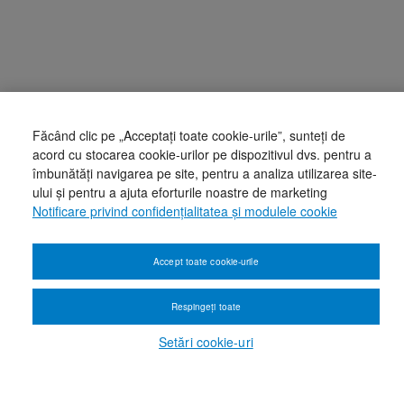
Făcând clic pe „Acceptați toate cookie-urile”, sunteți de
acord cu stocarea cookie-urilor pe dispozitivul dvs. pentru a
îmbunătăți navigarea pe site, pentru a analiza utilizarea site-
ului și pentru a ajuta eforturile noastre de marketing
Notificare privind confidențialitatea și modulele cookie
Accept toate cookie-urile
Respingeți toate
Setări cookie-uri