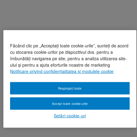
Făcând clic pe „Acceptați toate cookie-urile”, sunteți de acord
cu stocarea cookie-urilor pe dispozitivul dvs. pentru a
îmbunătăți navigarea pe site, pentru a analiza utilizarea site-
ului și pentru a ajuta eforturile noastre de marketing
Notificare privind confidențialitatea și modulele cookie
Respingeți toate
Accept toate cookie-urile
Setări cookie-uri