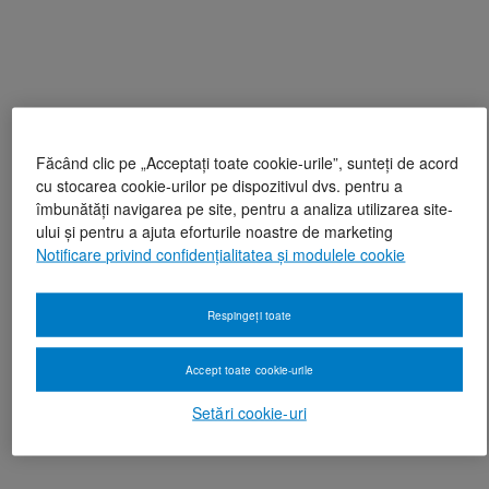
Făcând clic pe „Acceptați toate cookie-urile”, sunteți de acord
cu stocarea cookie-urilor pe dispozitivul dvs. pentru a
îmbunătăți navigarea pe site, pentru a analiza utilizarea site-
ului și pentru a ajuta eforturile noastre de marketing
Notificare privind confidențialitatea și modulele cookie
Respingeți toate
Accept toate cookie-urile
Setări cookie-uri