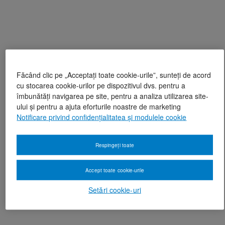
Făcând clic pe „Acceptați toate cookie-urile”, sunteți de acord
cu stocarea cookie-urilor pe dispozitivul dvs. pentru a
îmbunătăți navigarea pe site, pentru a analiza utilizarea site-
ului și pentru a ajuta eforturile noastre de marketing
Notificare privind confidențialitatea și modulele cookie
Respingeți toate
Accept toate cookie-urile
Setări cookie-uri