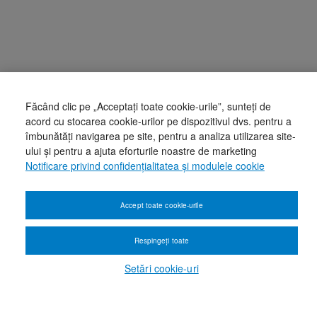
Făcând clic pe „Acceptați toate cookie-urile”, sunteți de
acord cu stocarea cookie-urilor pe dispozitivul dvs. pentru a
îmbunătăți navigarea pe site, pentru a analiza utilizarea site-
ului și pentru a ajuta eforturile noastre de marketing
Notificare privind confidențialitatea și modulele cookie
Accept toate cookie-urile
Respingeți toate
Setări cookie-uri