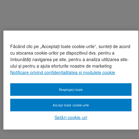
Făcând clic pe „Acceptați toate cookie-urile”, sunteți de acord
cu stocarea cookie-urilor pe dispozitivul dvs. pentru a
îmbunătăți navigarea pe site, pentru a analiza utilizarea site-
ului și pentru a ajuta eforturile noastre de marketing
Notificare privind confidențialitatea și modulele cookie
Respingeți toate
Accept toate cookie-urile
Setări cookie-uri