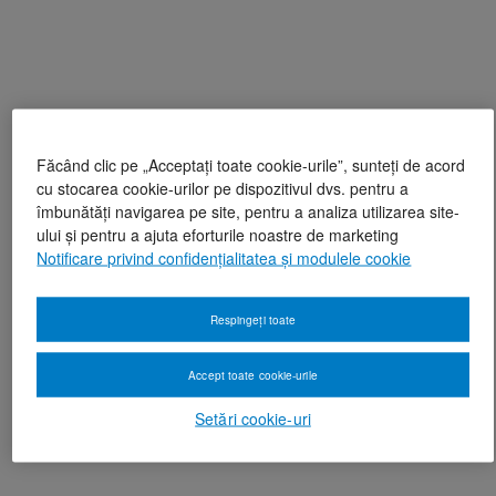
Făcând clic pe „Acceptați toate cookie-urile”, sunteți de acord
cu stocarea cookie-urilor pe dispozitivul dvs. pentru a
îmbunătăți navigarea pe site, pentru a analiza utilizarea site-
ului și pentru a ajuta eforturile noastre de marketing
Notificare privind confidențialitatea și modulele cookie
Respingeți toate
Accept toate cookie-urile
Setări cookie-uri