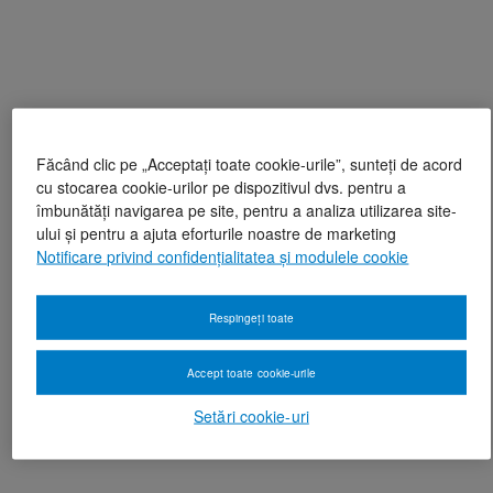
Făcând clic pe „Acceptați toate cookie-urile”, sunteți de acord
cu stocarea cookie-urilor pe dispozitivul dvs. pentru a
îmbunătăți navigarea pe site, pentru a analiza utilizarea site-
ului și pentru a ajuta eforturile noastre de marketing
Notificare privind confidențialitatea și modulele cookie
Respingeți toate
Accept toate cookie-urile
Setări cookie-uri