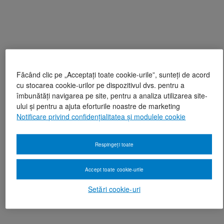
Făcând clic pe „Acceptați toate cookie-urile”, sunteți de acord
cu stocarea cookie-urilor pe dispozitivul dvs. pentru a
îmbunătăți navigarea pe site, pentru a analiza utilizarea site-
ului și pentru a ajuta eforturile noastre de marketing
Notificare privind confidențialitatea și modulele cookie
Respingeți toate
Accept toate cookie-urile
Setări cookie-uri