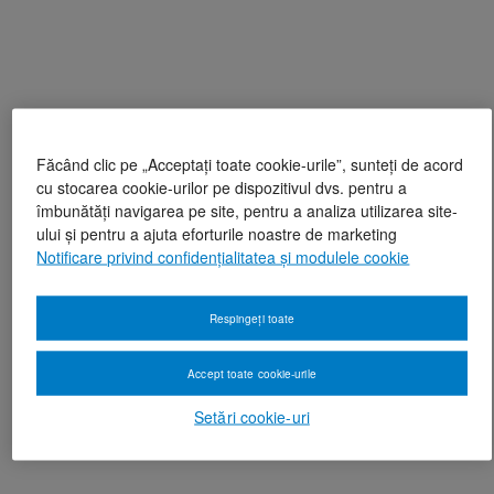
Făcând clic pe „Acceptați toate cookie-urile”, sunteți de acord
cu stocarea cookie-urilor pe dispozitivul dvs. pentru a
îmbunătăți navigarea pe site, pentru a analiza utilizarea site-
ului și pentru a ajuta eforturile noastre de marketing
Notificare privind confidențialitatea și modulele cookie
Respingeți toate
Accept toate cookie-urile
Setări cookie-uri