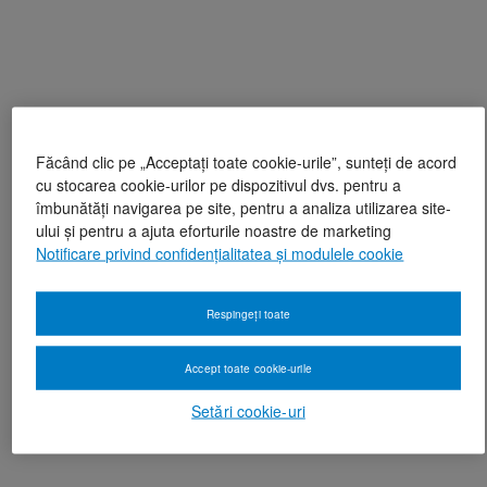
Făcând clic pe „Acceptați toate cookie-urile”, sunteți de acord
cu stocarea cookie-urilor pe dispozitivul dvs. pentru a
îmbunătăți navigarea pe site, pentru a analiza utilizarea site-
ului și pentru a ajuta eforturile noastre de marketing
Notificare privind confidențialitatea și modulele cookie
Respingeți toate
Accept toate cookie-urile
Setări cookie-uri