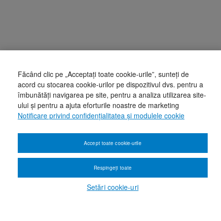
Făcând clic pe „Acceptați toate cookie-urile”, sunteți de
acord cu stocarea cookie-urilor pe dispozitivul dvs. pentru a
îmbunătăți navigarea pe site, pentru a analiza utilizarea site-
ului și pentru a ajuta eforturile noastre de marketing
Notificare privind confidențialitatea și modulele cookie
Accept toate cookie-urile
Respingeți toate
Setări cookie-uri