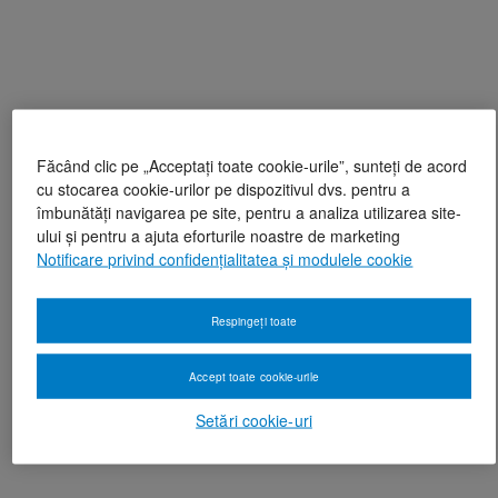
Făcând clic pe „Acceptați toate cookie-urile”, sunteți de acord
cu stocarea cookie-urilor pe dispozitivul dvs. pentru a
îmbunătăți navigarea pe site, pentru a analiza utilizarea site-
ului și pentru a ajuta eforturile noastre de marketing
Notificare privind confidențialitatea și modulele cookie
Respingeți toate
Accept toate cookie-urile
Setări cookie-uri