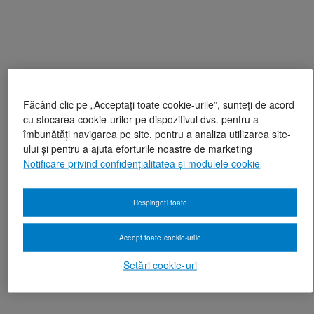
Făcând clic pe „Acceptați toate cookie-urile”, sunteți de acord
cu stocarea cookie-urilor pe dispozitivul dvs. pentru a
îmbunătăți navigarea pe site, pentru a analiza utilizarea site-
ului și pentru a ajuta eforturile noastre de marketing
Notificare privind confidențialitatea și modulele cookie
Respingeți toate
Accept toate cookie-urile
Setări cookie-uri