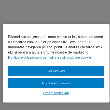
Făcând clic pe „Acceptați toate cookie-urile”, sunteți de acord
cu stocarea cookie-urilor pe dispozitivul dvs. pentru a
îmbunătăți navigarea pe site, pentru a analiza utilizarea site-
ului și pentru a ajuta eforturile noastre de marketing
Notificare privind confidențialitatea și modulele cookie
Respingeți toate
Accept toate cookie-urile
Setări cookie-uri