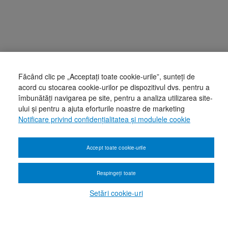
Făcând clic pe „Acceptați toate cookie-urile”, sunteți de
acord cu stocarea cookie-urilor pe dispozitivul dvs. pentru a
îmbunătăți navigarea pe site, pentru a analiza utilizarea site-
ului și pentru a ajuta eforturile noastre de marketing
Notificare privind confidențialitatea și modulele cookie
Accept toate cookie-urile
Respingeți toate
Setări cookie-uri