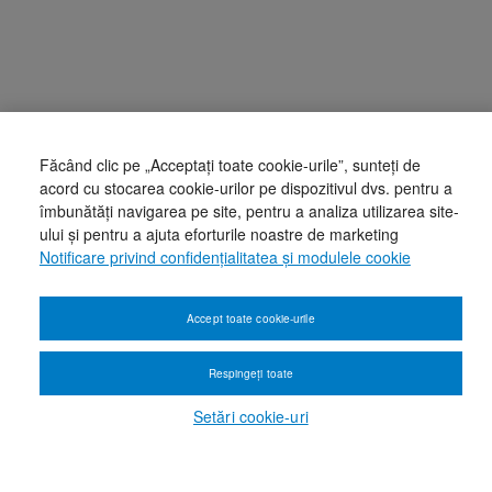
Făcând clic pe „Acceptați toate cookie-urile”, sunteți de
acord cu stocarea cookie-urilor pe dispozitivul dvs. pentru a
îmbunătăți navigarea pe site, pentru a analiza utilizarea site-
ului și pentru a ajuta eforturile noastre de marketing
Notificare privind confidențialitatea și modulele cookie
Accept toate cookie-urile
Respingeți toate
Setări cookie-uri