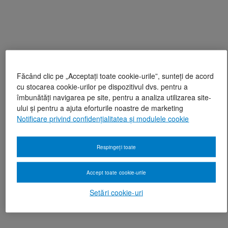
Făcând clic pe „Acceptați toate cookie-urile”, sunteți de acord
cu stocarea cookie-urilor pe dispozitivul dvs. pentru a
îmbunătăți navigarea pe site, pentru a analiza utilizarea site-
ului și pentru a ajuta eforturile noastre de marketing
Notificare privind confidențialitatea și modulele cookie
Respingeți toate
Accept toate cookie-urile
Setări cookie-uri