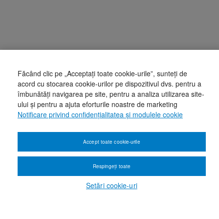
Făcând clic pe „Acceptați toate cookie-urile”, sunteți de
acord cu stocarea cookie-urilor pe dispozitivul dvs. pentru a
îmbunătăți navigarea pe site, pentru a analiza utilizarea site-
ului și pentru a ajuta eforturile noastre de marketing
Notificare privind confidențialitatea și modulele cookie
Accept toate cookie-urile
Respingeți toate
Setări cookie-uri