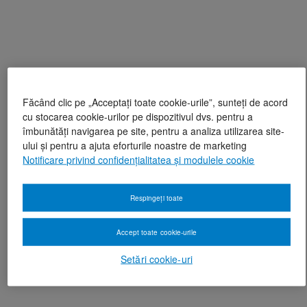
Făcând clic pe „Acceptați toate cookie-urile”, sunteți de acord
cu stocarea cookie-urilor pe dispozitivul dvs. pentru a
îmbunătăți navigarea pe site, pentru a analiza utilizarea site-
ului și pentru a ajuta eforturile noastre de marketing
Notificare privind confidențialitatea și modulele cookie
Respingeți toate
Accept toate cookie-urile
Setări cookie-uri