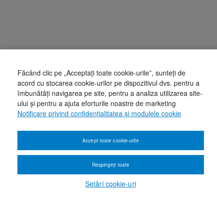
Făcând clic pe „Acceptați toate cookie-urile”, sunteți de
acord cu stocarea cookie-urilor pe dispozitivul dvs. pentru a
îmbunătăți navigarea pe site, pentru a analiza utilizarea site-
ului și pentru a ajuta eforturile noastre de marketing
Notificare privind confidențialitatea și modulele cookie
Accept toate cookie-urile
Respingeți toate
Setări cookie-uri