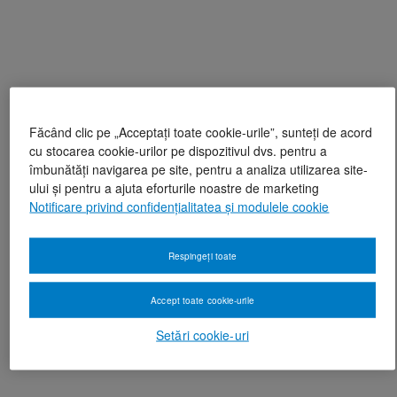
Făcând clic pe „Acceptați toate cookie-urile”, sunteți de acord
cu stocarea cookie-urilor pe dispozitivul dvs. pentru a
îmbunătăți navigarea pe site, pentru a analiza utilizarea site-
ului și pentru a ajuta eforturile noastre de marketing
Notificare privind confidențialitatea și modulele cookie
Respingeți toate
Accept toate cookie-urile
Setări cookie-uri