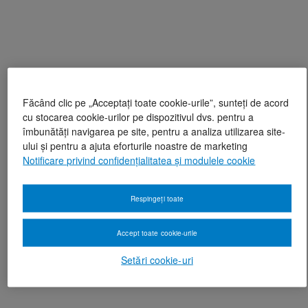
Făcând clic pe „Acceptați toate cookie-urile”, sunteți de acord
cu stocarea cookie-urilor pe dispozitivul dvs. pentru a
îmbunătăți navigarea pe site, pentru a analiza utilizarea site-
ului și pentru a ajuta eforturile noastre de marketing
Notificare privind confidențialitatea și modulele cookie
Respingeți toate
Accept toate cookie-urile
Setări cookie-uri