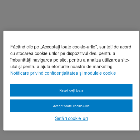
Făcând clic pe „Acceptați toate cookie-urile”, sunteți de acord
cu stocarea cookie-urilor pe dispozitivul dvs. pentru a
îmbunătăți navigarea pe site, pentru a analiza utilizarea site-
ului și pentru a ajuta eforturile noastre de marketing
Notificare privind confidențialitatea și modulele cookie
Respingeți toate
Accept toate cookie-urile
Setări cookie-uri